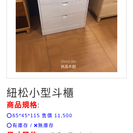
紐松小型斗櫃
商品規格
:
⭕️65*45*115 售價 11,500
⭕️有庫存 / ❌無庫存