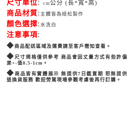
尺寸單位
:
公分 (長*寬*高)
cm
商品材質
:
主體皆為紐松製作
顏色選擇
:
水洗白
注意事項
:
◆
商品配送區域及運費請至客戶需知查看。
◆
尺寸規格僅供參考 商品會因丈量方式有些許偏
差+-值0.5-1cm。
◆
商品皆有實體展示 無提供7日鑑賞期 恕無提供
退換貨服務 歡迎勞駕現場參觀考慮後再行訂購
。
«
回列表
next »
previous