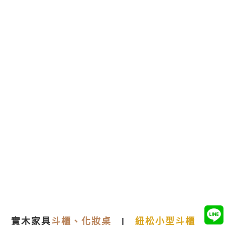
實木家具
斗櫃、化妝桌
|
紐松小型斗櫃