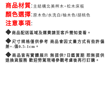
商品材質
:
主結構北美梣木+松木床板
顏色選擇
:
原木色/水洗白/柚木色/胡桃色
注意事項
:
◆
商品配送區域及運費請至客戶需知查看。
◆
尺寸規格僅供參考 商品會因丈量方式有些許偏
差+-值0.5-1cm。
◆
商品皆有實體展示 無提供7日鑑賞期 恕無提供
退換貨服務 歡迎勞駕現場參觀考慮後再行訂購
。
«
回列表
next »
previous